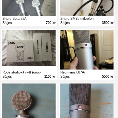
Shure Beta 58A
Shure SM7b mikrofon
Säljes
700 kr
Säljes
3500 kr
Rode studiokit nytt (oöpp
Neumann U87Ai
Säljes
1100 kr
Säljes
5500 kr