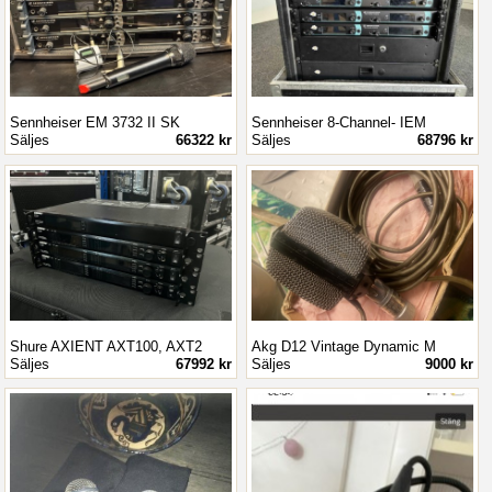
Sennheiser EM 3732 II SK
Sennheiser 8-Channel- IEM
Säljes
66322 kr
Säljes
68796 kr
Shure AXIENT AXT100, AXT2
Akg D12 Vintage Dynamic M
Säljes
67992 kr
Säljes
9000 kr