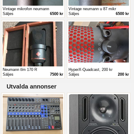
Vintage mikrofon neumann
Vintage neumann u 87 mikr
Säljes
6500 kr
Säljes
6500 kr
Neumann tlm 170 R
HyperX-Quadcast, 200 kr
Säljes
7500 kr
Säljes
200 kr
Utvalda annonser