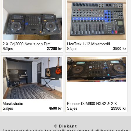
2 X Cdj2000 Nexus och Djm
LiveTrak L-12 Mixerbord/I
Säljes
27200 kr
Säljes
3500 kr
Musikstudio
Pioneer DJM900 NXS2 & 2 X
Säljes
4600 kr
Säljes
29900 kr
© Diskant