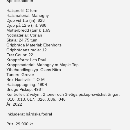
Specifikationer:
Halsprofil: C-form
Halsmaterial: Mahogny
Djup vid 1:a (in): 828
Djup på 12:e (in): 988
Mutterbredd (tum): 1,69
Nötmaterial: Corian
Skala: 24,75 tum
Gripbräda Material: Ebenholts
Gripbrädans radie: 12
Fret Count: 22
Kroppsform: Les Paul
Kroppsmaterial: Mahogny m Maple Top
Ytbehandlingstyp: Glans Nitro
Tuners: Grover
Bro: Nashville T-O-M
Halsupptagning: 490R
Bridge Pickup: 498T
Kontroller: 2 volym, 2 toner och 3-vägs pickup-switchsträngar:
.010, .013, 017, .026, .036, .046
År: 2022
Inkluderat hårdskalfodral
Pris:
29 900 kr