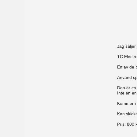
Jag säljer
TC Electr
En av de 
Använd sp
Den är ca
Inte en e
Kommer i 
Kan skick
Pris:
800 