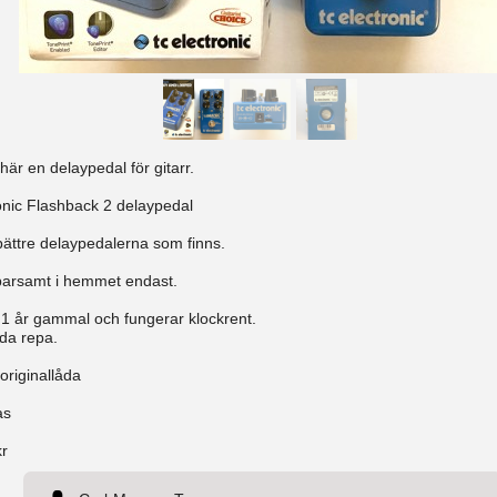
 här en delaypedal för gitarr.
onic Flashback 2 delaypedal
bättre delaypedalerna som finns.
arsamt i hemmet endast.
 1 år gammal och fungerar klockrent.
nda repa.
originallåda
as
kr