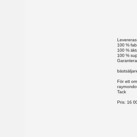
Levereras
100 % fabr
100 % äkt
100 % supp
Garantera
bästsäljar
För ett om
raymondo
Tack
Pris:
16 0