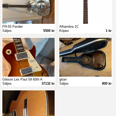
FR-55 Fender
Alhambra 1C
Säljes
5500 kr
Köpes
1 kr
Gibson Les Paul 59 60th A
gitarr
Säljes
37132 kr
Säljes
800 kr