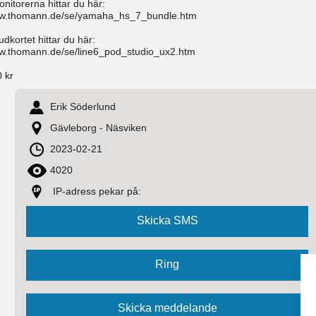
nitorerna hittar du här:
ww.thomann.de/se/yamaha_hs_7_bundle.htm
udkortet hittar du här:
ww.thomann.de/se/line6_pod_studio_ux2.htm
 kr
Erik Söderlund
Gävleborg - Näsviken
2023-02-21
4020
IP-adress pekar på: