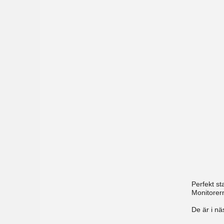
Perfekt s
Monitorern
De är i nä