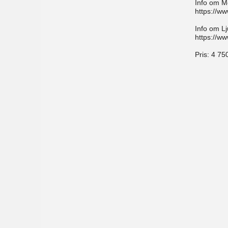
Info om Mo
https://w
Info om Lj
https://w
Pris:
4 750